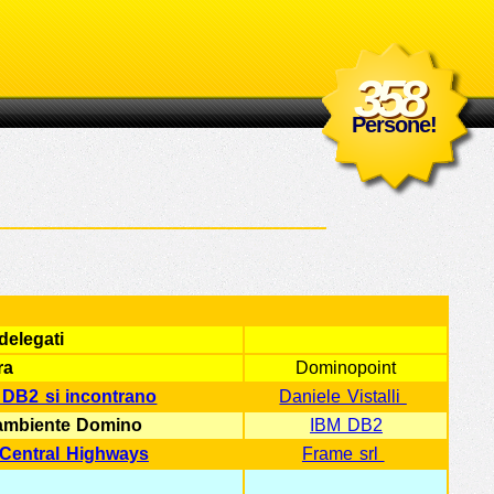
358
358
Persone!
delegati
ra
Dominopoint
 DB2 si incontrano
Daniele Vistalli
l’ambiente Domino
IBM DB2
 Central Highways
Frame srl