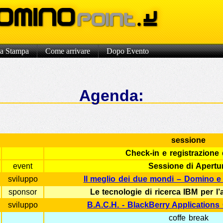
a Stampa
Come arrivare
Dopo Evento
Agenda:
sessione
Check-in e registrazione 
event
Sessione di Apertu
sviluppo
Il meglio dei due mondi – Domino e
sponsor
Le tecnologie di ricerca IBM per 
sviluppo
B.A.C.H. - BlackBerry Applications
coffe break