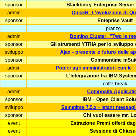
sponsor
Blackberry Enterprise Serve
admin
QuickR- L'evoluzione di Q
sponsor
Enteprise Vault
pranzo
admin
Domino Cluster "Two is me
sponsor
Gli strumenti YTRIA per lo sviluppo 
sviluppo
Ajax - presente e futuro delle a
sponsor
Commontime mSui
admin
Potere agli amministratori con le
sponsor
L'Integrazione tra IBM Syste
coffe break
admin
Composite Applicati
sponsor
IBM - Open Client Solu
sviluppo
Sametime 7.5.x - Istant messag
sponsor
Chi vuol essere mr. L
event
Estrazione Premi offerti da
event
Sessione di Chiusu