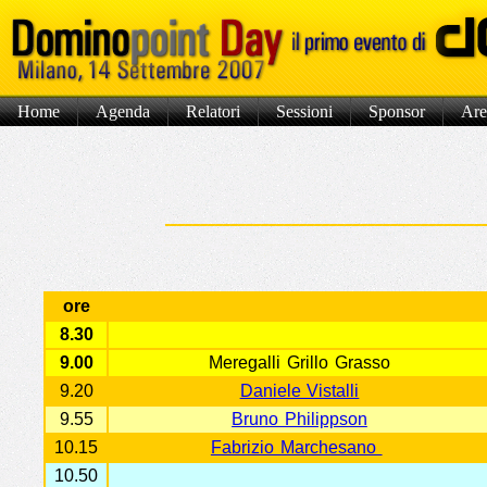
Home
Agenda
Relatori
Sessioni
Sponsor
Are
ore
8.30
9.00
Meregalli Grillo Grasso
9.20
Daniele Vistalli
9.55
Bruno Philippson
10.15
Fabrizio Marchesano
10.50