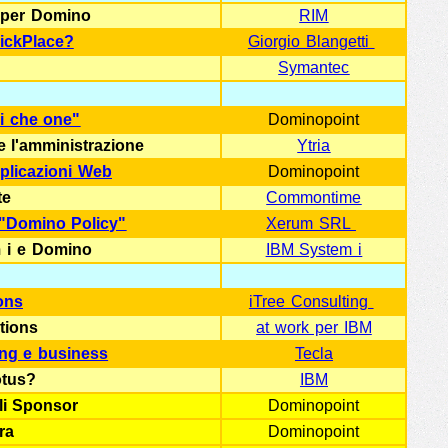
r per Domino
RIM
uickPlace?
Giorgio Blangetti
Symantec
i che one"
Dominopoint
e l'amministrazione
Ytria
pplicazioni Web
Dominopoint
te
Commontime
 "Domino Policy"
Xerum SRL
m i e Domino
IBM System i
ons
iTree Consulting
tions
at work per IBM
ing e business
Tecla
otus?
IBM
gli Sponsor
Dominopoint
ra
Dominopoint