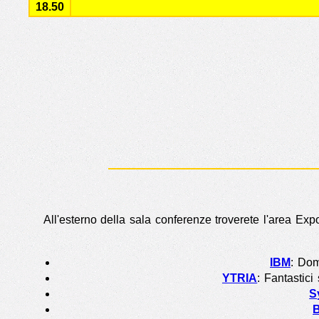
18.50
All'esterno della sala conferenze troverete l'area Exp
IBM
: Dom
YTRIA
: Fantastic
S
B